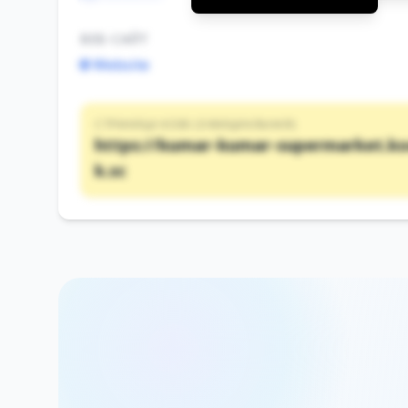
ВЕБ-САЙТ
🌐 Website
СТРАНИЦА KOEK (ОФИЦИАЛЬНАЯ)
https://kumar-kumar-supermarket.k
k.sc