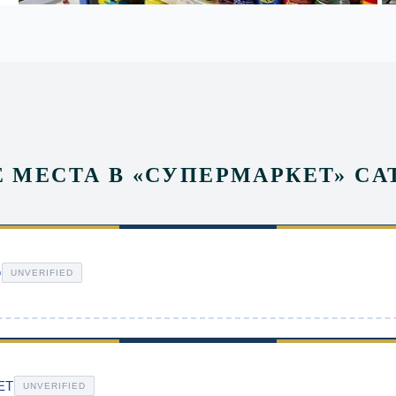
Е МЕСТА В
«
СУПЕРМАРКЕТ
» C
G
UNVERIFIED
ET
UNVERIFIED