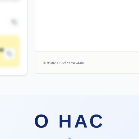
oe
⚓
Pointe Au Sel / East Mahe
О НАС