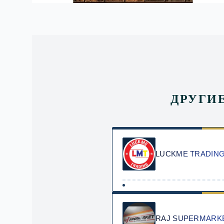
ДРУГИ
LUCKME TRADIN
RAJ SUPERMARK