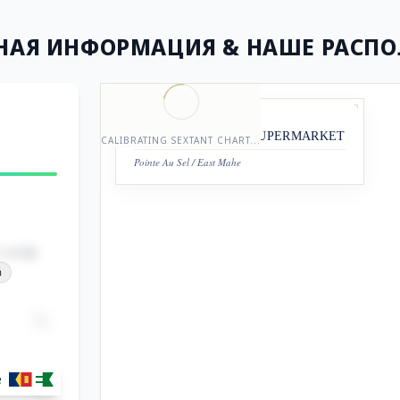
НАЯ ИНФОРМАЦИЯ
& НАШЕ РАСП
STATION REGISTRY
KUMAR & KUMAR SUPERMARKET
CALIBRATING SEXTANT CHART...
Pointe Au Sel / East Mahe
.com
й
е