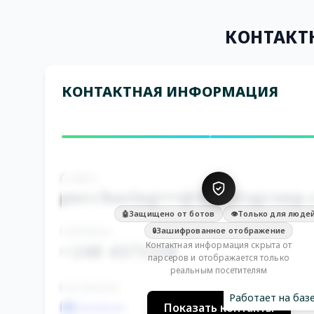
КОНТАКТ
КОНТАКТНАЯ ИНФОРМАЦИЯ
E-MAIL
purchasing•••@duraisgroup
Защищено от ботов
Только для люде
🤖
👁️
ТЕЛЕФОН
Зашифрованное отображение
🔒
Контактная информация скрыта от
+248 4371110
парсеров и отображается только
реальным посетителям
FACEBOOK
Работает на баз
Facebook
Показать контакты